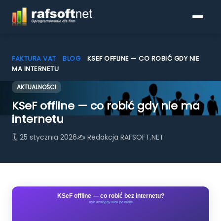
FAKTURA VAT
»
BLOG
»
KSEF OFFLINE — CO ROBIĆ GDY NIE
MA INTERNETU
AKTUALNOŚCI
Programy do faktur
KSeF offline — co robić gdy nie ma
Pobierz
internetu
🗓 25 stycznia 2026
✍ Redakcja RAFSOFT.NET
Porównanie funkcjonalności
KSeF
Blog