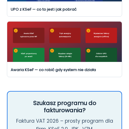
UPO z KSeF — co to jest i jak pobrać
Awaria KSeF — co robić gdy system nie działa
Szukasz programu do
fakturowania?
Faktura VAT 2026 – prosty program dla
firm. KSeF 2.0, JPK_V7M,