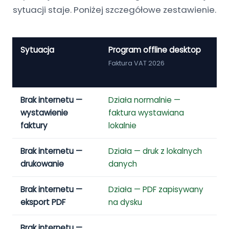
sytuacji staje. Poniżej szczegółowe zestawienie.
Sytuacja
Program offline desktop
P
(
Faktura VAT 2026
n
Brak internetu —
Działa normalnie —
N
wystawienie
faktura wystawiana
m
faktury
lokalnie
Brak internetu —
Działa — druk z lokalnych
N
drukowanie
danych
d
Brak internetu —
Działa — PDF zapisywany
N
eksport PDF
na dysku
s
Brak internetu —