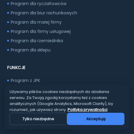
Program dla ryczałtowców
Program dla biur rachunkowych
Program dla małej firmy
Program dla firmy usługowej
Program dla rzemieślnika
Program dla sklepu
FUNKCJE
Program z JPK
Program z magazynem (PRO)
Używamy plików cookies niezbędnych do działania
serwisu. Za Twoją zgodą korzystamy też z cookies
Program z magazynem Windows
analitycznych (Google Analytics, Microsoft Clarity), by
Program z CRM (PRO)
rozumieć, jak używasz strony.
Polityka prywatności
Faktury walutowe
Zapytaj asystenta AI
Tylko niezbędne
Akceptuję
Faktury cykliczne