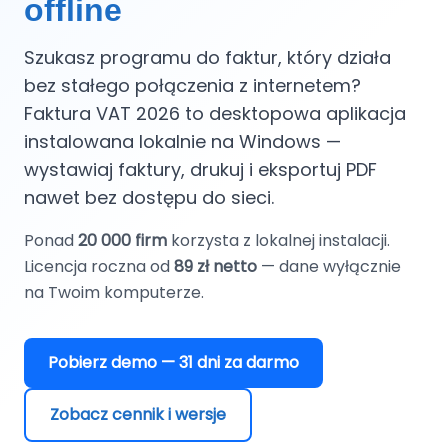
Sklep
offline
Pomoc
Szukasz programu do faktur, który działa
bez stałego połączenia z internetem?
Kontakt
Faktura VAT 2026 to desktopowa aplikacja
instalowana lokalnie na Windows —
Polski
English
wystawiaj faktury, drukuj i eksportuj PDF
nawet bez dostępu do sieci.
Ponad
20 000 firm
korzysta z lokalnej instalacji.
Licencja roczna od
89 zł netto
— dane wyłącznie
na Twoim komputerze.
Pobierz demo — 31 dni za darmo
Zobacz cennik i wersje