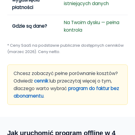
istniejących danych
p
płatności
Na Twoim dysku — pełna
N
Gdzie są dane?
kontrola
z
* Ceny SaaS na podstawie publicznie dostępnych cenników
(marzec 2026). Ceny netto.
Chcesz zobaczyć pełne porównanie kosztów?
Odwiedź
cennik
lub przeczytaj więcej o tym,
dlaczego warto wybrać
program do faktur bez
abonamentu
.
Jak uruchomić program offline w 4