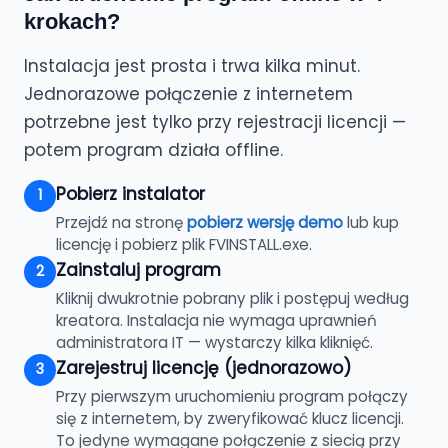
krokach?
Instalacja jest prosta i trwa kilka minut.
Jednorazowe połączenie z internetem
potrzebne jest tylko przy rejestracji licencji —
potem program działa offline.
Pobierz instalator
1
Przejdź na stronę
pobierz wersję demo
lub kup
licencję i pobierz plik FVINSTALL.exe.
Zainstaluj program
2
Kliknij dwukrotnie pobrany plik i postępuj według
kreatora. Instalacja nie wymaga uprawnień
administratora IT — wystarczy kilka kliknięć.
Zarejestruj licencję (jednorazowo)
3
Przy pierwszym uruchomieniu program połączy
się z internetem, by zweryfikować klucz licencji.
To jedyne wymagane połączenie z siecią przy