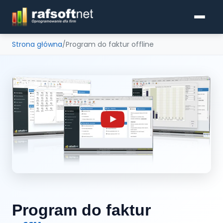
Strona główna
/
Program do faktur offline
Programy do faktur
Pobierz
Cennik
KSeF
Blog
Program do faktur