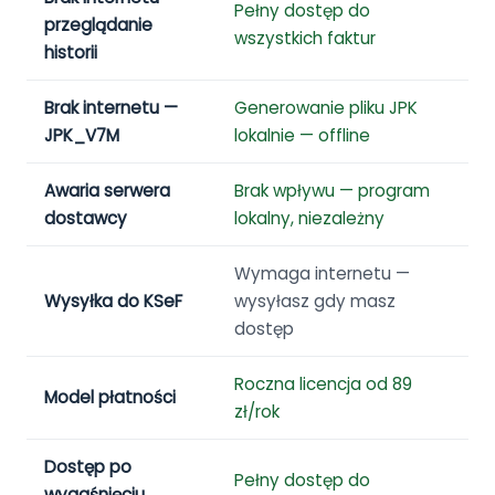
Pełny dostęp do
B
przeglądanie
wszystkich faktur
c
historii
Brak internetu —
Generowanie pliku JPK
N
JPK_V7M
lokalnie — offline
p
Awaria serwera
Brak wpływu — program
C
dostawcy
lokalny, niezależny
—
Wymaga internetu —
W
Wysyłka do KSeF
wysyłasz gdy masz
w
dostęp
d
Roczna licencja od 89
M
Model płatności
zł/rok
o
Dostęp po
Pełny dostęp do
Z
wygaśnięciu