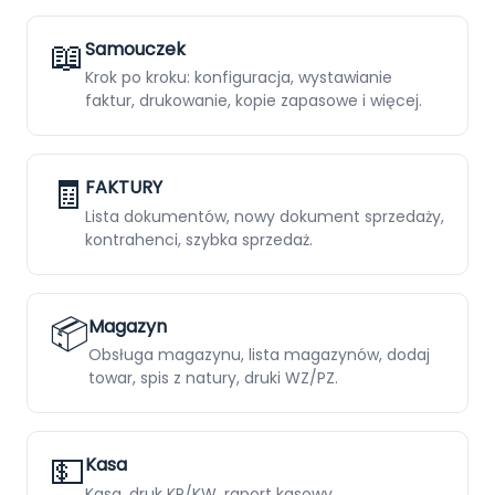
Sklep
📖
Samouczek
Pomoc
Krok po kroku: konfiguracja, wystawianie
faktur, drukowanie, kopie zapasowe i więcej.
Kontakt
Polski
English
🧾
FAKTURY
Lista dokumentów, nowy dokument sprzedaży,
kontrahenci, szybka sprzedaż.
📦
Magazyn
Obsługa magazynu, lista magazynów, dodaj
towar, spis z natury, druki WZ/PZ.
💵
Kasa
Kasa, druk KP/KW, raport kasowy.