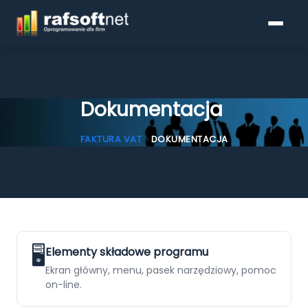
Dokumentacja
Programy do faktur
FAKTURA VAT
»
DOKUMENTACJA
Pobierz
Cennik
KSeF
🖥️
Elementy składowe programu
Ekran główny, menu, pasek narzędziowy, pomoc
Blog
on-line.