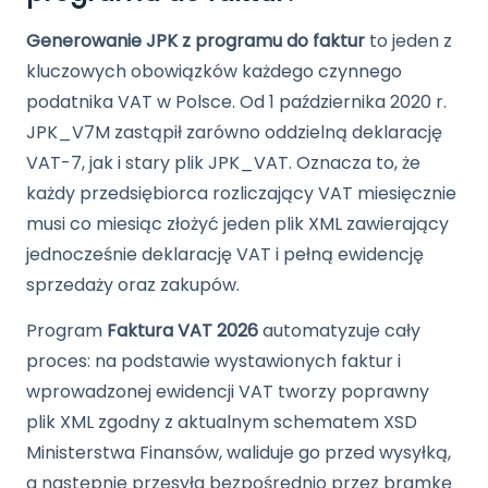
Sklep
Generowanie JPK z programu do faktur
to jeden z
Pomoc
kluczowych obowiązków każdego czynnego
podatnika VAT w Polsce. Od 1 października 2020 r.
Kontakt
JPK_V7M zastąpił zarówno oddzielną deklarację
VAT-7, jak i stary plik JPK_VAT. Oznacza to, że
Polski
English
każdy przedsiębiorca rozliczający VAT miesięcznie
musi co miesiąc złożyć jeden plik XML zawierający
jednocześnie deklarację VAT i pełną ewidencję
sprzedaży oraz zakupów.
Program
Faktura VAT 2026
automatyzuje cały
proces: na podstawie wystawionych faktur i
wprowadzonej ewidencji VAT tworzy poprawny
plik XML zgodny z aktualnym schematem XSD
Ministerstwa Finansów, waliduje go przed wysyłką,
a następnie przesyła bezpośrednio przez bramkę