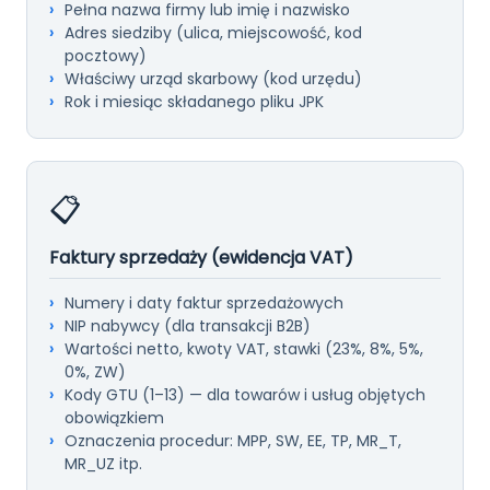
Pełna nazwa firmy lub imię i nazwisko
Adres siedziby (ulica, miejscowość, kod
pocztowy)
Właściwy urząd skarbowy (kod urzędu)
Rok i miesiąc składanego pliku JPK
📋
Faktury sprzedaży (ewidencja VAT)
Numery i daty faktur sprzedażowych
NIP nabywcy (dla transakcji B2B)
Wartości netto, kwoty VAT, stawki (23%, 8%, 5%,
0%, ZW)
Kody GTU (1–13) — dla towarów i usług objętych
obowiązkiem
Oznaczenia procedur: MPP, SW, EE, TP, MR_T,
MR_UZ itp.