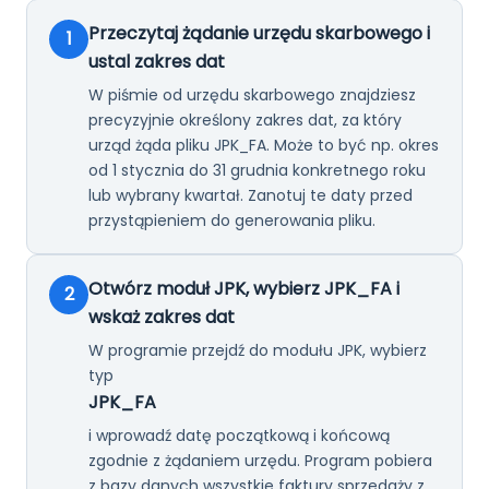
Przeczytaj żądanie urzędu skarbowego i
1
ustal zakres dat
W piśmie od urzędu skarbowego znajdziesz
precyzyjnie określony zakres dat, za który
urząd żąda pliku JPK_FA. Może to być np. okres
od 1 stycznia do 31 grudnia konkretnego roku
lub wybrany kwartał. Zanotuj te daty przed
przystąpieniem do generowania pliku.
Otwórz moduł JPK, wybierz JPK_FA i
2
wskaż zakres dat
W programie przejdź do modułu JPK, wybierz
typ
JPK_FA
i wprowadź datę początkową i końcową
zgodnie z żądaniem urzędu. Program pobiera
z bazy danych wszystkie faktury sprzedaży z