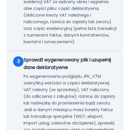
ewidencji VAT za wybrany okres i wypełnia
obie części pliku: część deklaratywną
(obliczone kwoty VAT należnego i
naliczonego, różnica do zapłaty lub zwrotu)
oraz część ewidencyjną (pełna lista transakcji
z numerami faktur, danymi kontrahentów,
kwotami i oznaczeniami).
Sprawdź wygenerowany plik i uzupełnij
3
dane deklaratywne
Po wygenerowaniu podglądu JPK_V7M
zweryfikuj wartości w części deklaratywnej:
VAT należny (ze sprzedaży), VAT naliczony
(do odliczenia z zakupów), różnicę do zapłaty
lub nadwyżkę do przeniesienia bądź zwrotu.
Jeśli w danym miesiącu masz korekty faktur
lub transakcje specjalne (WDT, eksport,
import usług, odwrotne obciążenie), sprawdź,
czy zostały poprawnie ujęte w odpowiednich