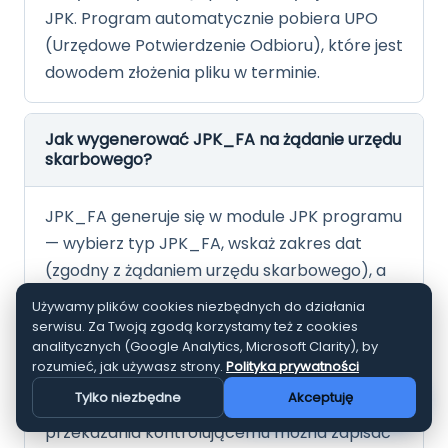
JPK. Program automatycznie pobiera UPO
(Urzędowe Potwierdzenie Odbioru), które jest
dowodem złożenia pliku w terminie.
Jak wygenerować JPK_FA na żądanie urzędu
skarbowego?
JPK_FA generuje się w module JPK programu
— wybierz typ JPK_FA, wskaż zakres dat
(zgodny z żądaniem urzędu skarbowego), a
program eksportuje dane faktur sprzedaży
Używamy plików cookies niezbędnych do działania
do pliku XML. Plik zawiera: dane sprzedawcy i
serwisu. Za Twoją zgodą korzystamy też z cookies
analitycznych (Google Analytics, Microsoft Clarity), by
nabywcy (NIP, adres), numery i daty faktur,
rozumieć, jak używasz strony.
Polityka prywatności
pozycje z nazwami towarów/usług, ilościami,
Zapytaj asystenta AI
Tylko niezbędne
Akceptuję
cenami i stawkami VAT. Plik gotowy do
przekazania kontrolującemu można zapisać