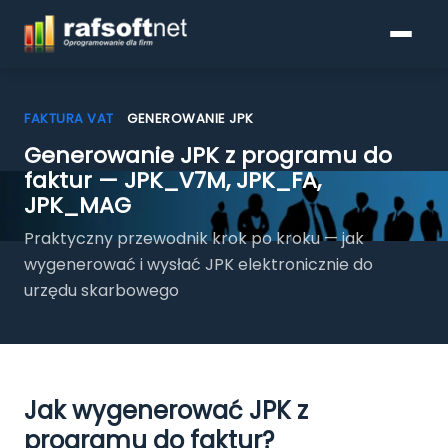
FAKTURA VAT
»
GENEROWANIE JPK
Generowanie JPK z programu do
faktur — JPK_V7M, JPK_FA,
Programy do faktur
JPK_MAG
Pobierz
Praktyczny przewodnik krok po kroku — jak
wygenerować i wysłać JPK elektronicznie do
Cennik
urzędu skarbowego
KSeF
Blog
Jak wygenerować JPK z
programu do faktur?