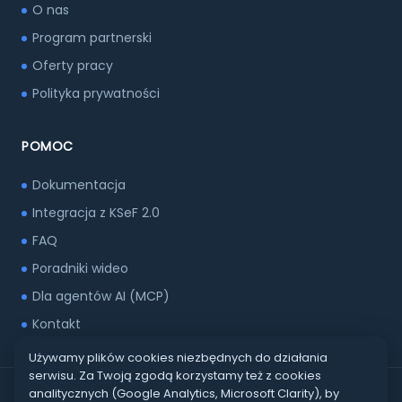
O nas
Program partnerski
Oferty pracy
Polityka prywatności
POMOC
Dokumentacja
Integracja z KSeF 2.0
FAQ
Poradniki wideo
Dla agentów AI (MCP)
Kontakt
Używamy plików cookies niezbędnych do działania
serwisu. Za Twoją zgodą korzystamy też z cookies
analitycznych (Google Analytics, Microsoft Clarity), by
© Copyright RAFSOFT.NET 2002-2026 Oprogramowanie dla