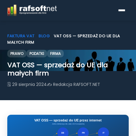
FAKTURA VAT
»
BLOG
»
VAT OSS — SPRZEDAŻ DO UE DLA
MAŁYCH FIRM
PRAWO
PODATKI
FIRMA
Programy do faktur
VAT OSS — sprzedaż do UE dla
Pobierz
małych firm
🗓 29 sierpnia 2024
✍ Redakcja RAFSOFT.NET
Porównanie funkcjonalności
KSeF
Blog