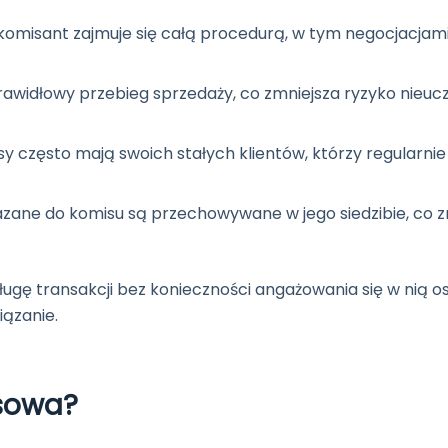
omisant zajmuje się całą procedurą, w tym negocjacjami
rawidłowy przebieg sprzedaży, co zmniejsza ryzyko nieuc
y często mają swoich stałych klientów, którzy regularnie
zane do komisu są przechowywane w jego siedzibie, co z
gę transakcji bez konieczności angażowania się w nią os
iązanie.
isowa?