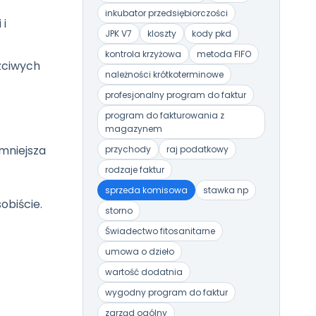
inkubator przedsiębiorczości
 i
JPK V7
kloszty
kody pkd
kontrola krzyżowa
metoda FIFO
zciwych
należności krótkoterminowe
profesjonalny program do faktur
program do fakturowania z
magazynem
mniejsza
przychody
raj podatkowy
rodzaje faktur
sprzeda komisowa
stawka np
obiście.
storno
Świadectwo fitosanitarne
umowa o dzieło
wartość dodatnia
wygodny program do faktur
zarząd ogólny