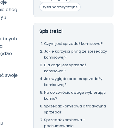
oje
zyski nadzwyczajne
nie chcą
y z
Spis treści
drobnych
Czym jest sprzedaż komisowa?
la
Jakie korzyści płyną ze sprzedaży
będzie
komisowej?
Dla kogo jest sprzedaż
komisowa?
ać swoje
Jak wygląda proces sprzedaży
komisowej?
Na co zwrócić uwagę wybierając
komis?
Sprzedaż komisowa a tradycyjna
sprzedaż
Sprzedaż komisowa –
ku
podsumowanie