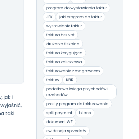
program do wystawiania faktur
JPK
jaki program do faktur
wystawianie faktur
faktura bez vat
drukarka fiskalna
faktura korygująca
faktura zaliczkowa
fakturowanie z magazynem
faktury
KPiR
podatkowa ksiega przychodów i
rozchodów
 jak i
prosty program do fakturowania
wyjaśnić,
a taki
split payment
bilans
dokument WZ
ewidencja sprzedaży