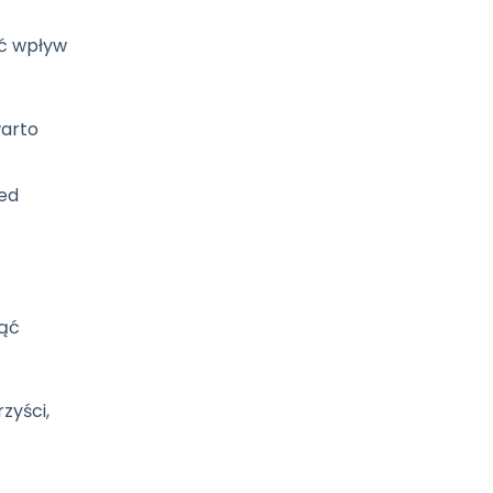
eć wpływ
warto
zed
nąć
zyści,