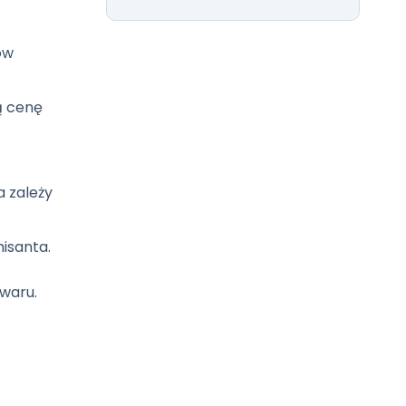
ów
ą cenę
a zależy
isanta.
waru.