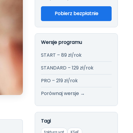
Więcej →
Pobierz bezpłatnie
Wersje programu
START – 89 zł/rok
STANDARD – 129 zł/rok
PRO – 219 zł/rok
Porównaj wersje →
Tagi
faktura vat
KSeF