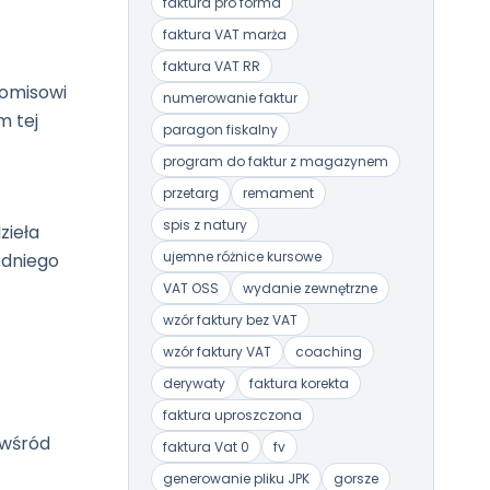
faktura pro forma
faktura VAT marża
faktura VAT RR
komisowi
numerowanie faktur
m tej
paragon fiskalny
program do faktur z magazynem
przetarg
remament
spis z natury
zieła
ujemne różnice kursowe
edniego
VAT OSS
wydanie zewnętrzne
wzór faktury bez VAT
wzór faktury VAT
coaching
derywaty
faktura korekta
faktura uproszczona
 wśród
faktura Vat 0
fv
generowanie pliku JPK
gorsze