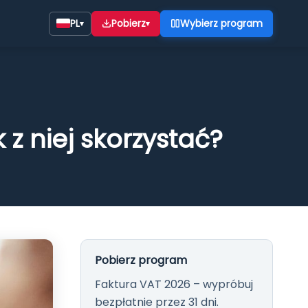
PL
Pobierz
Wybierz program
▾
▾
z niej skorzystać?
26 START
do faktur na Windows —
działalności. Wszystkie
Pobierz program
faktur, wydruki i integracja
Faktura VAT 2026 – wypróbuj
ncja bez abonamentu.
bezpłatnie przez 31 dni.