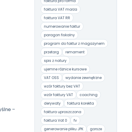
faktura pro forma
faktura VAT marża
faktura VAT RR
numerowanie faktur
paragon fiskalny
program do faktur z magazynem
przetarg
remament
spis z natury
ujemne różnice kursowe
VAT OSS
wydanie zewnętrzne
wzór faktury bez VAT
wzór faktury VAT
coaching
derywaty
faktura korekta
yślne –
faktura uproszczona
faktura Vat 0
fv
generowanie pliku JPK
gorsze