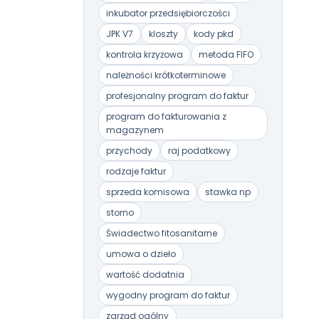
inkubator przedsiębiorczości
JPK V7
kloszty
kody pkd
kontrola krzyżowa
metoda FIFO
należności krótkoterminowe
profesjonalny program do faktur
program do fakturowania z
magazynem
przychody
raj podatkowy
rodzaje faktur
sprzeda komisowa
stawka np
storno
Świadectwo fitosanitarne
umowa o dzieło
wartość dodatnia
wygodny program do faktur
zarząd ogólny