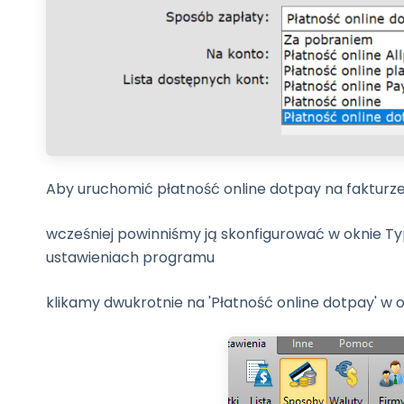
Sklep
Pomoc
Kontakt
Polski
English
Aby uruchomić płatność online dotpay na fakturze
wcześniej powinniśmy ją skonfigurować w oknie T
ustawieniach programu
klikamy dwukrotnie na 'Płatność online dotpay' w o