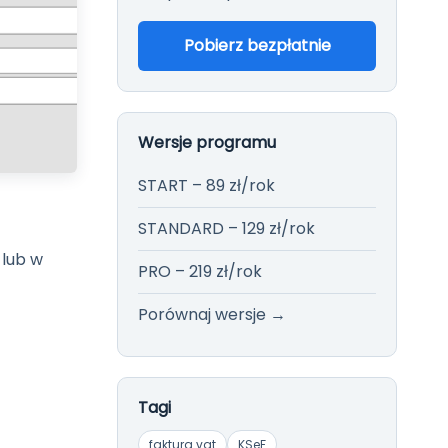
Więcej →
Pobierz bezpłatnie
Wersje programu
START – 89 zł/rok
STANDARD – 129 zł/rok
 lub w
PRO – 219 zł/rok
Porównaj wersje →
Tagi
faktura vat
KSeF