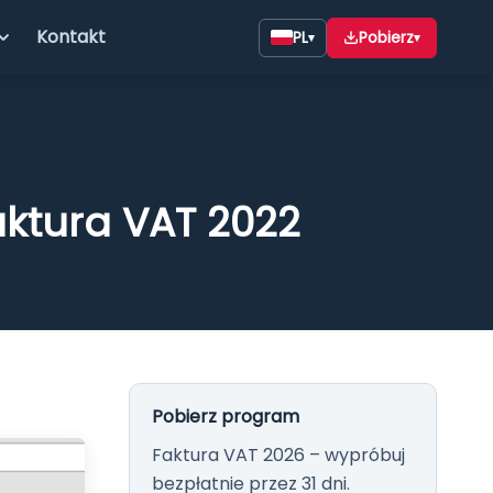
Kontakt
PL
Pobierz
▾
▾
aktura VAT 2022
26 START
do faktur na Windows —
działalności. Wszystkie
Pobierz program
faktur, wydruki i integracja
Faktura VAT 2026 – wypróbuj
ncja bez abonamentu.
bezpłatnie przez 31 dni.