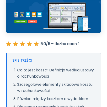
Sklep
Pomoc
Kontakt
Polski
English
5.0/5 – Liczba ocen: 1
SPIS TREŚCI
Co to jest koszt? Definicja według ustawy
o rachunkowości
Szczegółowe elementy składowe kosztu
w rachunkowości
Różnice między kosztem a wydatkiem
Dlaczego rozumienie kosztu jest tak