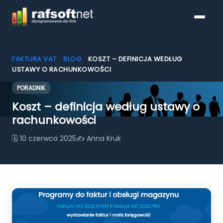
FAKTURA VAT
»
BLOG
»
KOSZT – DEFINICJA WEDŁUG
USTAWY O RACHUNKOWOŚCI
PORADNIK
Programy do faktur
Koszt – definicja według ustawy o
Pobierz
rachunkowości
🗓 10 czerwca 2025
✍ Anna Kruk
Cennik
KSeF
Blog