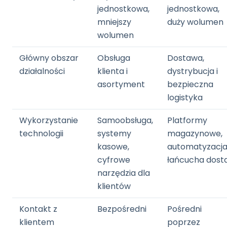
jednostkowa,
jednostkowa,
mniejszy
duży wolumen
wolumen
Główny obszar
Obsługa
Dostawa,
działalności
klienta i
dystrybucja i
asortyment
bezpieczna
logistyka
Wykorzystanie
Samoobsługa,
Platformy
technologii
systemy
magazynowe,
kasowe,
automatyzacj
cyfrowe
łańcucha dost
narzędzia dla
klientów
Kontakt z
Bezpośredni
Pośredni
klientem
poprzez