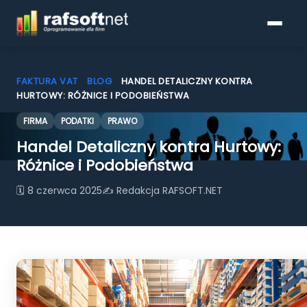
FAKTURA VAT
»
BLOG
»
HANDEL DETALICZNY KONTRA
HURTOWY: RÓŻNICE I PODOBIEŃSTWA
FIRMA
PODATKI
PRAWO
Programy do faktur
Handel Detaliczny kontra Hurtowy:
Pobierz
Różnice i Podobieństwa
🗓 8 czerwca 2025
✍ Redakcja RAFSOFT.NET
Porównanie funkcjonalności
KSeF
Blog