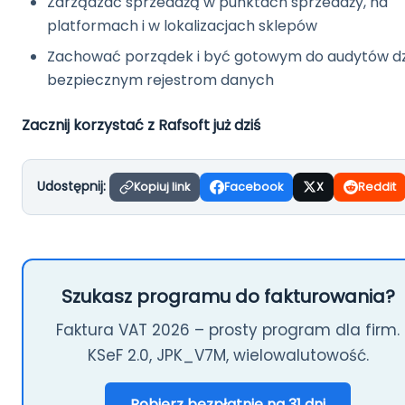
Zarządzać sprzedażą w punktach sprzedaży, na
platformach i w lokalizacjach sklepów
Zachować porządek i być gotowym do audytów dz
bezpiecznym rejestrom danych
Zacznij korzystać z Rafsoft już dziś
Udostępnij:
Kopiuj link
Facebook
X
Reddit
Szukasz programu do fakturowania?
Faktura VAT 2026 – prosty program dla firm.
KSeF 2.0, JPK_V7M, wielowalutowość.
Pobierz bezpłatnie na 31 dni