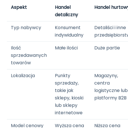
Aspekt
Handel
Handel hurtow
detaliczny
Typ nabywcy
Konsument
Detaliści i inne
indywidualny
przedsiębiors
Ilość
Małe ilości
Duże partie
sprzedawanych
towarów
Lokalizacja
Punkty
Magazyny,
sprzedaży,
centra
takie jak
logistyczne lub
sklepy, kioski
platformy B2B
lub sklepy
internetowe
Model cenowy
Wyższa cena
Niższa cena