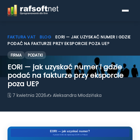
FAKTURA VAT
»
BLOG
»
EORI — JAK UZYSKAĆ NUMER I GDZIE
PODAĆ NA FAKTURZE PRZY EKSPORCIE POZA UE?
FIRMA
PODATKI
Programy do faktur
EORI — jak uzyskać numer i gdzie
Pobierz
podać na fakturze przy eksporcie
poza UE?
Porównanie funkcjonalności
🗓 7 kwietnia 2026
✍ Aleksandra Młodzińska
KSeF
Blog