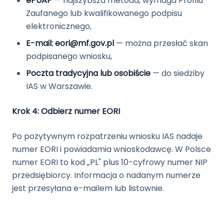
ePUAP
— najszybsza metoda, wymaga Profilu
Zaufanego lub kwalifikowanego podpisu
elektronicznego,
E-mail: eori@mf.gov.pl
— można przesłać skan
podpisanego wniosku,
Poczta tradycyjna lub osobiście
— do siedziby
IAS w Warszawie.
Krok 4: Odbierz numer EORI
Po pozytywnym rozpatrzeniu wniosku IAS nadaje
numer EORI i powiadamia wnioskodawcę. W Polsce
numer EORI to kod „PL" plus 10-cyfrowy numer NIP
przedsiębiorcy. Informacja o nadanym numerze
jest przesyłana e-mailem lub listownie.