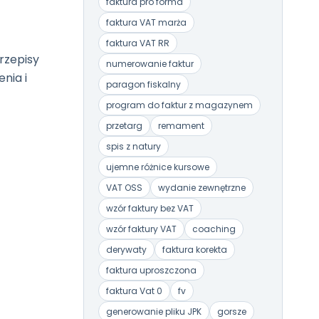
faktura pro forma
faktura VAT marża
faktura VAT RR
rzepisy
numerowanie faktur
nia i
paragon fiskalny
program do faktur z magazynem
przetarg
remament
spis z natury
ujemne różnice kursowe
VAT OSS
wydanie zewnętrzne
wzór faktury bez VAT
wzór faktury VAT
coaching
derywaty
faktura korekta
faktura uproszczona
faktura Vat 0
fv
generowanie pliku JPK
gorsze