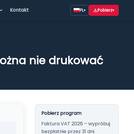
Kontakt
PL
Pobierz
▾
▾
można nie drukować
26 START
do faktur na Windows —
działalności. Wszystkie
Pobierz program
faktur, wydruki i integracja
Faktura VAT 2026 – wypróbuj
ncja bez abonamentu.
bezpłatnie przez 31 dni.