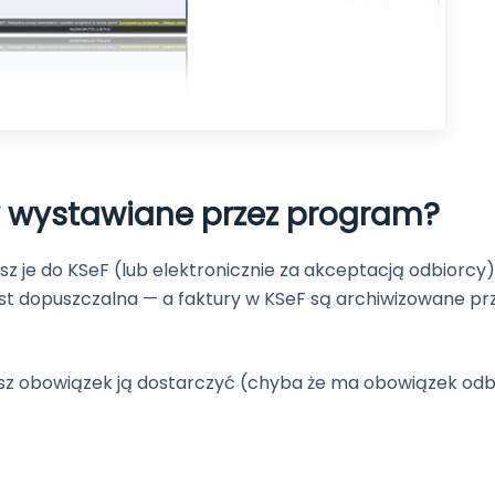
y wystawiane przez program?
sz je do KSeF (lub elektronicznie za akceptacją odbiorcy),
jest dopuszczalna — a faktury w KSeF są archiwizowane pr
masz obowiązek ją dostarczyć (chyba że ma obowiązek odb