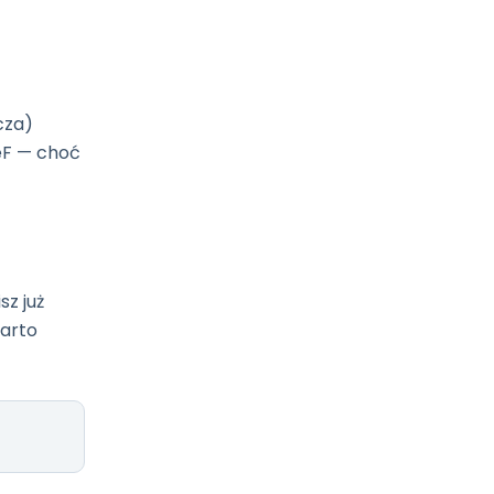
cza)
eF — choć
sz już
arto