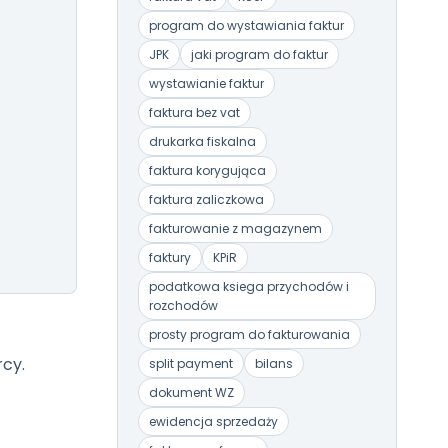
program do wystawiania faktur
JPK
jaki program do faktur
wystawianie faktur
faktura bez vat
drukarka fiskalna
faktura korygująca
faktura zaliczkowa
fakturowanie z magazynem
faktury
KPiR
podatkowa ksiega przychodów i
rozchodów
prosty program do fakturowania
rcy.
split payment
bilans
dokument WZ
ewidencja sprzedaży