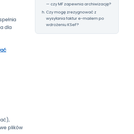
— czy MF zapewnia archiwizację?
Czy mogę zrezygnować z
wysyłania faktur e-mailem po
spełnia
wdrożeniu KSeF?
a dla
łać
ać),
owe plików