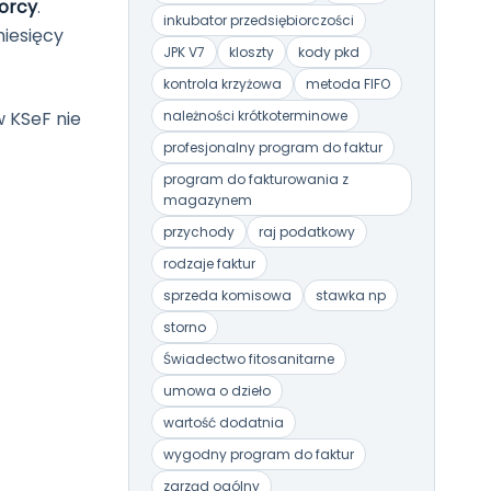
iorcy
.
inkubator przedsiębiorczości
iesięcy
JPK V7
kloszty
kody pkd
kontrola krzyżowa
metoda FIFO
 KSeF nie
należności krótkoterminowe
profesjonalny program do faktur
program do fakturowania z
magazynem
przychody
raj podatkowy
rodzaje faktur
sprzeda komisowa
stawka np
storno
Świadectwo fitosanitarne
umowa o dzieło
wartość dodatnia
wygodny program do faktur
zarząd ogólny