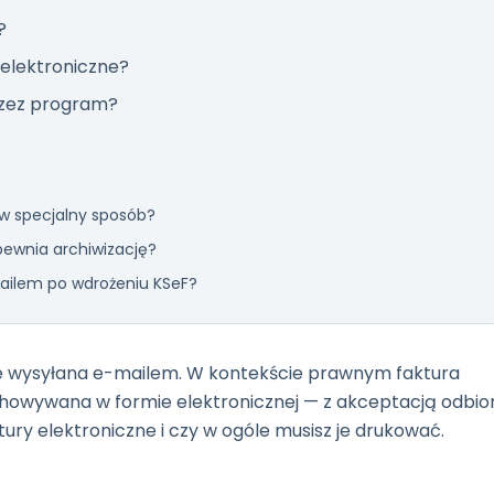
?
 elektroniczne?
rzez program?
 w specjalny sposób?
pewnia archiwizację?
ailem po wdrożeniu KSeF?
-ie wysyłana e-mailem. W kontekście prawnym faktura
chowywana w formie elektronicznej — z akceptacją odbio
ury elektroniczne i czy w ogóle musisz je drukować.