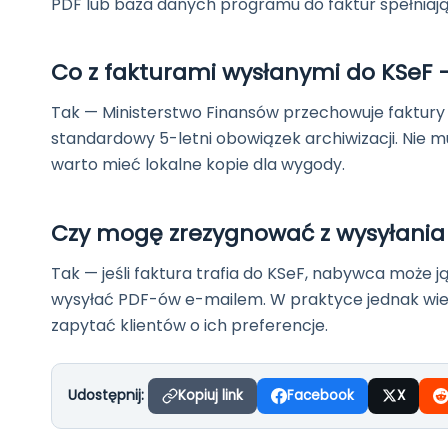
PDF lub baza danych programu do faktur spełniaj
Co z fakturami wysłanymi do KSeF 
Tak — Ministerstwo Finansów przechowuje faktury z
standardowy 5-letni obowiązek archiwizacji. Nie 
warto mieć lokalne kopie dla wygody.
Czy mogę zrezygnować z wysyłania
Tak — jeśli faktura trafia do KSeF, nabywca może j
wysyłać PDF-ów e-mailem. W praktyce jednak wie
zapytać klientów o ich preferencje.
Udostępnij:
Kopiuj link
Facebook
X