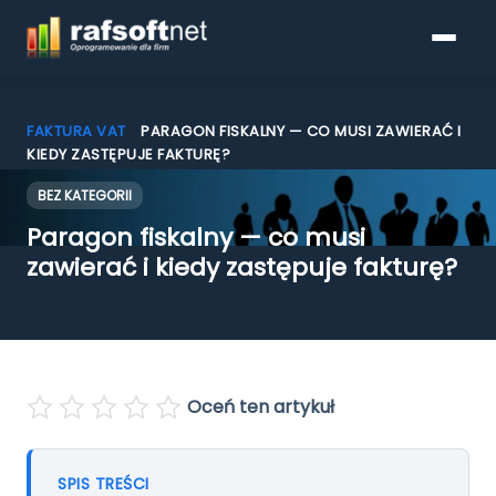
FAKTURA VAT
»
PARAGON FISKALNY — CO MUSI ZAWIERAĆ I
KIEDY ZASTĘPUJE FAKTURĘ?
BEZ KATEGORII
Programy do faktur
Paragon fiskalny — co musi
Pobierz
zawierać i kiedy zastępuje fakturę?
Porównanie funkcjonalności
KSeF
Oceń ten artykuł
Blog
SPIS TREŚCI