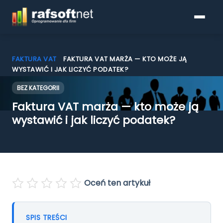
FAKTURA VAT
»
FAKTURA VAT MARŻA — KTO MOŻE JĄ
WYSTAWIĆ I JAK LICZYĆ PODATEK?
BEZ KATEGORII
Programy do faktur
Faktura VAT marża — kto może ją
Pobierz
wystawić i jak liczyć podatek?
Porównanie funkcjonalności
KSeF
Oceń ten artykuł
Blog
SPIS TREŚCI