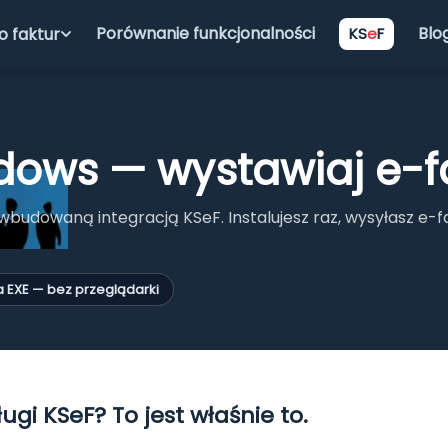
Porównanie funkcjonalności
Blo
 faktur
KS
e
F
PROGRAMY DO FAKTUR – ONLINE
Mobilna Faktura
ows — wystawiaj e-f
Fakturowanie online
budowaną integracją KSeF. Instalujesz raz, wysyłasz e-fa
Handel, CRM, Magazyn
Księgowość
ja EXE — bez przeglądarki
Integracje
Faktura VAT 20
API
Prosty program 
idealny na start 
Plugin WordPress
podstawowe typy 
i KSeF? To jest właśnie to.
z KSeF 2.0, lice