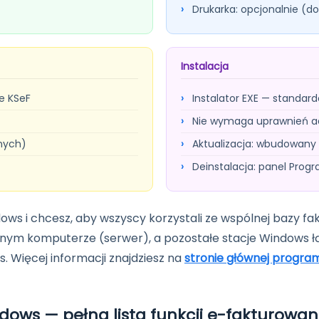
Drukarka: opcjonalnie (d
Instalacja
e KSeF
Instalator EXE — standar
Nie wymaga uprawnień a
nych)
Aktualizacja: wbudowany
Deinstalacja: panel Pro
dows i chcesz, aby wszyscy korzystali ze wspólnej bazy f
dnym komputerze (serwer), a pozostałe stacje Windows łąc
 Więcej informacji znajdziesz na
stronie głównej progra
ows — pełna lista funkcji e-fakturowan