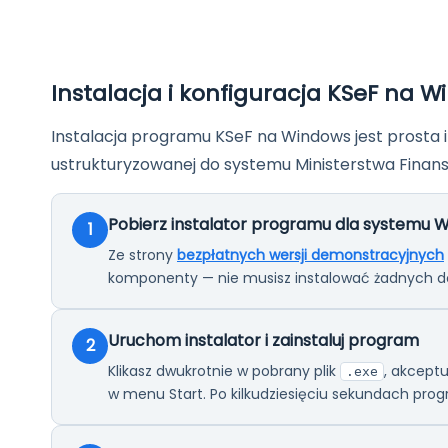
Instalacja i konfiguracja KSeF na W
Instalacja programu KSeF na Windows jest prosta i 
ustrukturyzowanej do systemu Ministerstwa Finan
Pobierz instalator programu dla systemu 
1
Ze strony
bezpłatnych wersji demonstracyjnych
komponenty — nie musisz instalować żadnych d
Uruchom instalator i zainstaluj program
2
Klikasz dwukrotnie w pobrany plik
, akceptu
.exe
w menu Start. Po kilkudziesięciu sekundach pro