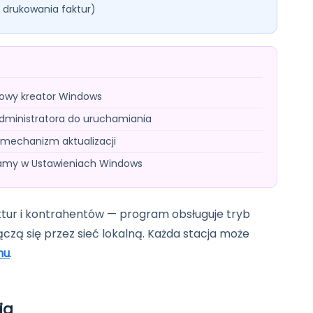
o drukowania faktur)
dowy kreator Windows
dministratora do uruchamiania
 mechanizm aktualizacji
gramy w Ustawieniach Windows
aktur i kontrahentów — program obsługuje tryb
zą się przez sieć lokalną. Każda stacja może
mu
.
ia