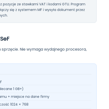
z pozycje ze stawkami VAT i kodami GTU. Program
łączy się z systemem MF i wysyła dokument przez
nych.
SeF
m sprzęcie. Nie wymaga wydajnego procesora,
zy
lecane 1 GB+)
gramu + miejsce na dane firmy
lczość 1024 × 768