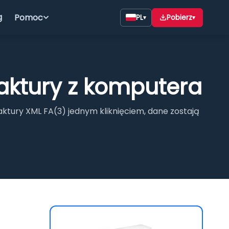
g
Pomoc
PL
Pobierz
▾
▾
aktury z komputera
ktury XML FA(3) jednym kliknięciem, dane zostają
26 START
do faktur na Windows —
działalności. Wszystkie
faktur, wydruki i integracja
ncja bez abonamentu.