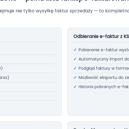
ejmuje nie tylko wysyłkę faktur sprzedaży — to komple
Odbieranie e-faktur z K
Pobieranie e-faktur wys
Automatyczny import do
O)
Podgląd faktury w formac
araz)
Możliwość eksportu do 
Historia pobranych e-fakt