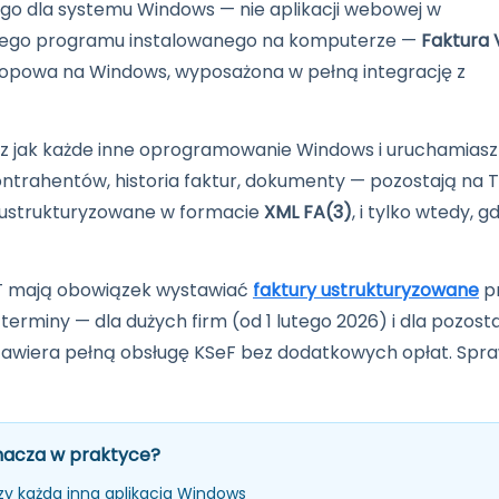
o dla systemu Windows — nie aplikacji webowej w
ziwego programu instalowanego na komputerze —
Faktura
ktopowa na Windows, wyposażona w pełną integrację z
jesz jak każde inne oprogramowanie Windows i uruchamiasz
ontrahentów, historia faktur, dokumenty — pozostają na
y ustrukturyzowane w formacie
XML FA(3)
, i tylko wtedy, g
VAT mają obowiązek wystawiać
faktury ustrukturyzowane
p
erminy — dla dużych firm (od 1 lutego 2026) i dla pozosta
awiera pełną obsługę KSeF bez dodatkowych opłat. Spr
nacza w praktyce?
czy każda inna aplikacja Windows