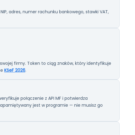
NIP, adres, numer rachunku bankowego, stawki VAT,
ojej firmy. Token to ciąg znaków, który identyfikuje
ie
KSeF 2026
.
ryfikuje połączenie z API MF i potwierdza
n zapamiętywany jest w programie — nie musisz go