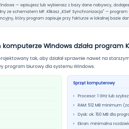
ndows — wpisujesz lub wybierasz z bazy dane nabywcy, dodajes
dny ze schematem MF. Klikasz „KSeF Synchronizacja" — program 
cyjny, który program zapisuje przy fakturze w lokalnej bazie da
komputerze Windows działa program K
projektowany tak, aby działał sprawnie nawet na starszy
powy program biurowy dla systemu Windows.
Sprzęt komputerowy
Procesor: 1 GHz lub szybs
RAM: 512 MB minimum (za
Dysk: ok. 150 MB dla pro
Ekran: minimalna rozdzie