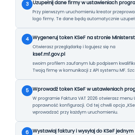
Uzupełnij dane firmy w ustawieniach prog
3
Przy pierwszym uruchomieniu kreator przeprowa
logo firmy. Te dane będą automatycznie uzupełn
Wygeneruj token KSeF na stronie Minister
4
Otwierasz przeglądarkę i logujesz się na
ksef.mf.gov.pl
swoim profilem zaufanym lub podpisem kwalifikow
Twoją firmę w komunikacji z API systemu MF. Sz
Wprowadź token KSeF w ustawieniach pro
5
W programie Faktura VAT 2026 otwierasz menu Ust
poprawność konfiguracji. Od tej chwili opcja „K
wprowadzać przy każdym uruchomieniu.
Wystawiaj faktury i wysyłaj do KSeF jednym 
6