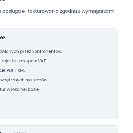
tna obsługa e-fakturowania zgodna z wymaganiami
SeF
tawionych przez kontrahentów
 rejestru zakupów VAT
ie PDF i XML
zewnętrznych systemów
ur w lokalnej bazie