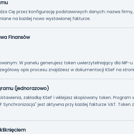
ramu
dza Cię przez konfigurację podstawowych danych: nazwa firmy, 
iane na każdej nowo wystawionej fakturze.
stwa Finansów
anym. W panelu generujesz token uwierzytelniający dla NIP-u sw
czegółowy opis procesu znajdziesz w dokumentacji KSeF na stron
gramu (jednorazowo)
awienia, zakładkę KSeF i wklejasz skopiowany token. Program we
SeF Synchronizacja" jest aktywna przy każdej fakturze VAT. Toke
kliknięciem