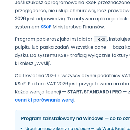
Pomoc
Jeśli szukasz oprogramowania KSeF przeznaczoneg
przeglądarce, nie usługi chmurowej, lecz prawd
Polski
English
2026
jest odpowiedzią. To natywna aplikacja des
systemem
KSeF
Ministerstwa Finansów.
Program pobierasz jako instalator
, instalu
.exe
pulpitu lub paska zadań. Wszystkie dane — baza k
dysku. Do systemu KSeF trafiają wyłącznie faktur
klikniesz „Wyślij".
Od 1 kwietnia 2026 r. wszyscy czynni podatnicy 
KSeF. Faktura VAT 2026 jest przygotowana na oba t
Każda wersja licencji —
START, STANDARD i PRO
— z
cennik i porównanie wersji
.
Program zainstalowany na Windows — co to oz
Uruchamiasz z ikony na pulpicie — jak Word, Excel 