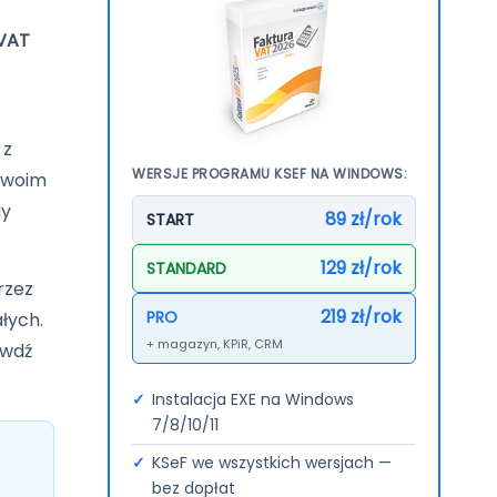
 VAT
Więcej →
 z
WERSJE PROGRAMU KSEF NA WINDOWS:
 Twoim
dy
89 zł/rok
START
129 zł/rok
STANDARD
rzez
219 zł/rok
PRO
łych.
+ magazyn, KPiR, CRM
awdź
Instalacja EXE na Windows
7/8/10/11
KSeF we wszystkich wersjach —
bez dopłat